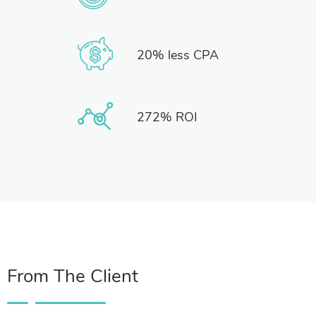
20% less CPA
272% ROI
From The Client